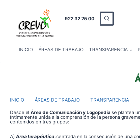
Saltar
al
contenido
922 32 25 00
INICIO
ÁREAS DE TRABAJO
TRANSPARENCIA
Á
INICIO
ÁREAS DE TRABAJO
TRANSPARENCIA
Desde el
Área de Comunicación y Logopedia
se plantea u
íntimamente unida a la comprensión de la persona gravemen
contenidos en tres grupos:
A)
Á
rea terapéutica
:
centrada en la consecución de una cor