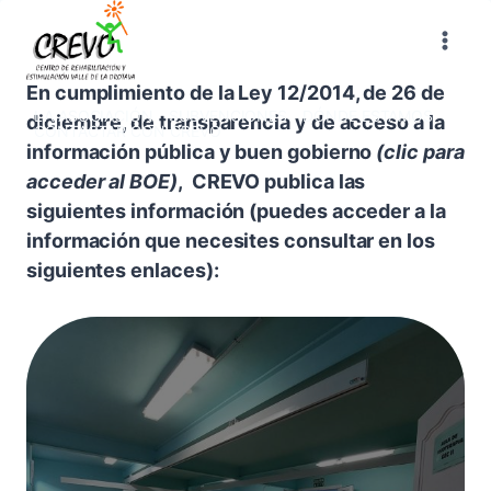
Saltar
al
contenido
En cumplimiento de la
Ley 12/2014, de 26 de
LA ASOCIACIÓN
SUBVENCIONES
DÓNDE ESTAMOS
diciembre, de transparencia y de acceso a la
CONTACTAR CON CREVO
información pública y buen gobierno
(clic para
acceder al BOE)
, CREVO publica las
siguientes información (puedes acceder a la
información que necesites consultar en los
siguientes enlaces):