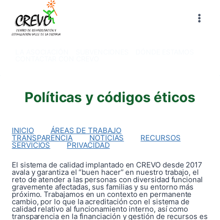
Saltar
al
contenido
LA ASOCIACIÓN
SUBVENCIONES
DÓNDE ESTAMOS
CONTACTAR CON CREVO
Políticas y códigos éticos
INICIO
ÁREAS DE TRABAJO
TRANSPARENCIA
NOTICIAS
RECURSOS
SERVICIOS
PRIVACIDAD
El sistema de calidad implantado en CREVO desde 2017
avala y garantiza el “buen hacer” en nuestro trabajo, el
reto de atender a las personas con diversidad funcional
gravemente afectadas, sus familias y su entorno más
próximo. Trabajamos en un contexto en permanente
cambio, por lo que la acreditación con el sistema de
calidad relativo al funcionamiento interno, así como
transparencia en la financiación y gestión de recursos es